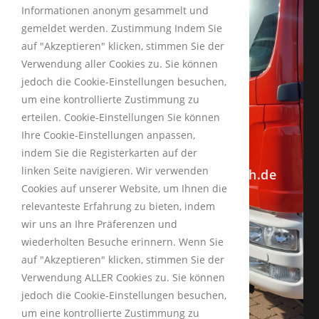
INFORMATIONEN
Informationen anonym gesammelt und
gemeldet werden. Zustimmung Indem Sie
auf "Akzeptieren" klicken, stimmen Sie der
Impressum
Verwendung aller Cookies zu. Sie können
Datenschutzerklärung
jedoch die Cookie-Einstellungen besuchen,
um eine kontrollierte Zustimmung zu
erteilen. Cookie-Einstellungen Sie können
Schneckengäßchen 13
Ihre Cookie-Einstellungen anpassen,
92253 Schnaittenbach
indem Sie die Registerkarten auf der
linken Seite navigieren. Wir verwenden
info@feuerwehrschnaittenbach.de
Cookies auf unserer Website, um Ihnen die
+49 9622 5035
relevanteste Erfahrung zu bieten, indem
wir uns an Ihre Präferenzen und
wiederholten Besuche erinnern. Wenn Sie
auf "Akzeptieren" klicken, stimmen Sie der
Verwendung ALLER Cookies zu. Sie können
jedoch die Cookie-Einstellungen besuchen,
© COPYRIGHT –
OCEANWP
um eine kontrollierte Zustimmung zu