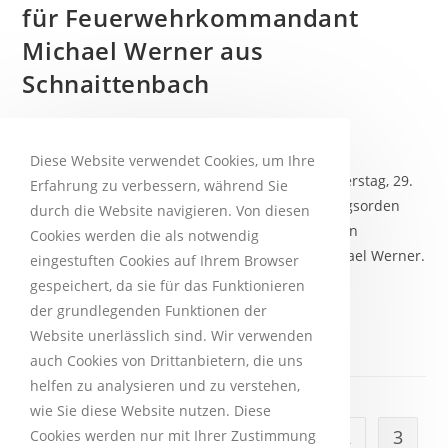
für Feuerwehrkommandant
Michael Werner aus
Schnaittenbach
lucrei
3. April 2024
Aktive Wehr
Diese Website verwendet Cookies, um Ihre
Wenn Landtagspräsidentin Ilse Aigner am Donnerstag, 29.
Erfahrung zu verbessern, während Sie
Februar, in München die bayerischen Verfassungsorden
durch die Website navigieren. Von diesen
verleiht, dann ist unter den zu Ehrenden auch ein
Cookies werden die als notwendig
Schnaittenbacher: Feuerwehrkommandant Michael Werner.
eingestuften Cookies auf Ihrem Browser
Das Katastrophenschutzkonzept für die…
gespeichert, da sie für das Funktionieren
der grundlegenden Funktionen der
Weiterlesen
Website unerlässlich sind. Wir verwenden
auch Cookies von Drittanbietern, die uns
helfen zu analysieren und zu verstehen,
wie Sie diese Website nutzen. Diese
1
2
3
Cookies werden nur mit Ihrer Zustimmung