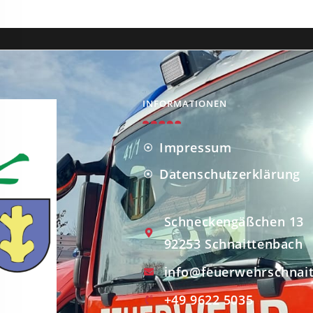
INFORMATIONEN
Impressum
Datenschutzerklärung
Schneckengäßchen 13
92253 Schnaittenbach
info@feuerwehrschnai
+49 9622 5035