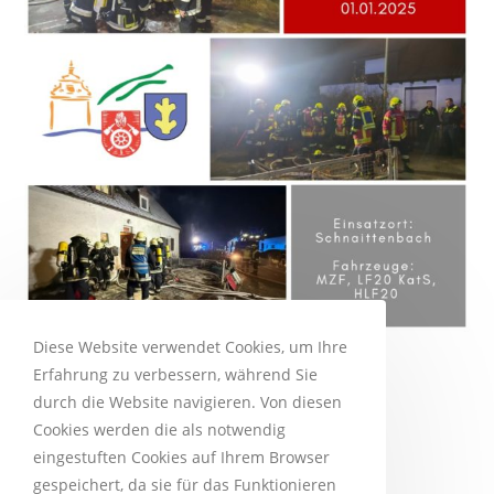
Diese Website verwendet Cookies, um Ihre
B3 – Zimmerbrand
Erfahrung zu verbessern, während Sie
durch die Website navigieren. Von diesen
lucrei
2. Januar 2025
Einsatz
Cookies werden die als notwendig
eingestuften Cookies auf Ihrem Browser
Am Neujahrstag wurden wir um 19:34 zu einem
gespeichert, da sie für das Funktionieren