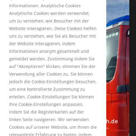
Informationen. Analytische Cookies
Analytische Cookies werden verwendet,
um zu verstehen, wie Besucher mit der
Website interagieren. Diese Cookies helfen
uns zu verstehen, wie Sie als Besucher mit
der Website interagieren, indem
Informationen anonym gesammelt und
INFORMATIONEN
gemeldet werden. Zustimmung Indem Sie
auf "Akzeptieren" klicken, stimmen Sie der
Impressum
Verwendung aller Cookies zu. Sie können
Datenschutzerklärung
jedoch die Cookie-Einstellungen besuchen,
um eine kontrollierte Zustimmung zu
erteilen. Cookie-Einstellungen Sie können
Schneckengäßchen 13
Ihre Cookie-Einstellungen anpassen,
92253 Schnaittenbach
indem Sie die Registerkarten auf der
linken Seite navigieren. Wir verwenden
info@feuerwehrschnaittenbach.de
Cookies auf unserer Website, um Ihnen die
+49 9622 5035
relevanteste Erfahrung zu bieten, indem