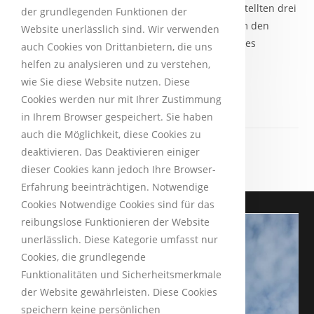
Zimmerbrand in Schnaittenbach alarmiert. Wir stellten drei
der grundlegenden Funktionen der
Trupps unter Atemschutz, welche unter anderem den
Website unerlässlich sind. Wir verwenden
Erstangriff im Gebäude vornahmen. Im Verlauf des
auch Cookies von Drittanbietern, die uns
Einsatzes…
helfen zu analysieren und zu verstehen,
wie Sie diese Website nutzen. Diese
Weiterlesen
Cookies werden nur mit Ihrer Zustimmung
in Ihrem Browser gespeichert. Sie haben
auch die Möglichkeit, diese Cookies zu
deaktivieren. Das Deaktivieren einiger
dieser Cookies kann jedoch Ihre Browser-
Erfahrung beeinträchtigen. Notwendige
Cookies Notwendige Cookies sind für das
reibungslose Funktionieren der Website
unerlässlich. Diese Kategorie umfasst nur
Cookies, die grundlegende
Funktionalitäten und Sicherheitsmerkmale
der Website gewährleisten. Diese Cookies
speichern keine persönlichen