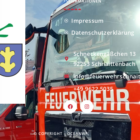
INFORMATIONEN
Impressum
Datenschutzerklärung
Schneckengäßchen 13
92253 Schnaittenbach
info@feuerwehrschnai
+49 9622 5035
© COPYRIGHT –
OCEANWP