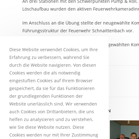
An drei Stationen mit den Schwerpunkten Pump & Roll,
Löschaufbau wurden den aktiven Feuerwehrkameradinne
Im Anschluss an die Übung stellte der neugewählte Ko
Führungsstruktur der Feuerwehr Schnaittenbach vor.
Zum Ausklang des Abends luden die neugewählten K
Diese Website verwendet Cookies, um Ihre
Bratwürsten und Getränken ein.
Erfahrung zu verbessern, während Sie
durch die Website navigieren. Von diesen
Cookies werden die als notwendig
eingestuften Cookies auf Ihrem Browser
PLEASE SHARE THIS
gespeichert, da sie für das Funktionieren
der grundlegenden Funktionen der
Website unerlässlich sind. Wir verwenden
DAS KÖNNTE DIR AUCH GEFALLEN
auch Cookies von Drittanbietern, die uns
helfen zu analysieren und zu verstehen,
wie Sie diese Website nutzen. Diese
Cookies werden nur mit Ihrer Zustimmung